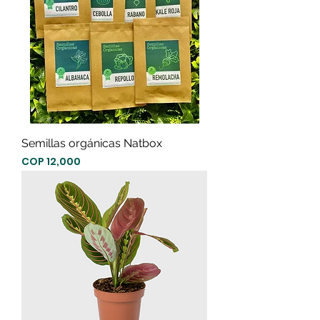
Semillas orgánicas Natbox
Precio
COP 12,000