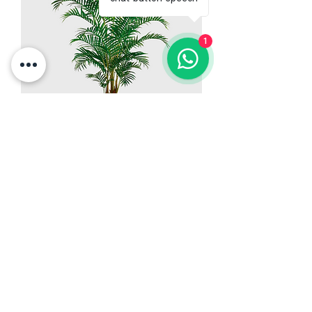
1
Palma areca
Agotado