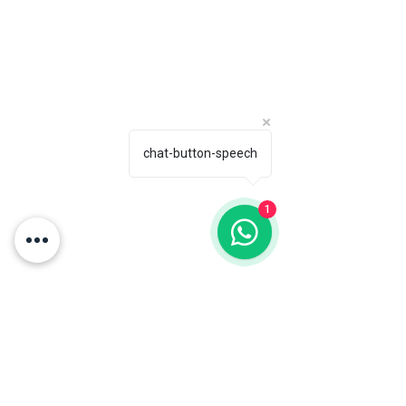
Horario de atención:
Contáctanos directamente:
Lun-Vie: 6 am-2 pm
comercial@naturalbox.co
Whatsapp: 316 529 1550.
Show Rooms:
Pelikano Bogotá: Torre
chat-button-speech
Sigma, Av. Cra 19 #95-20
Local 101, Chicó.
Pelikano Medellín: Cra.
43a #1sur-62, El Poblado.
Cita previa.
1
¿Tienes dudas? Contáctanos