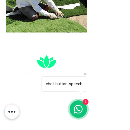
chat-button-speech
1
Horario de atención:
Contáctanos directamente:
Lun-Vie: 6 am-2 pm
comercial@naturalbox.co