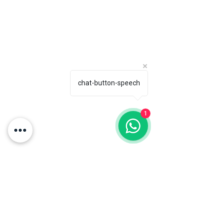
Horario de atención:
Contáctanos directamente:
Lun-Vie: 6 am-2 pm
comercial@naturalbox.co
Whatsapp: 316 529 1550.
Show Rooms:
Pelikano Bogotá: Torre
chat-button-speech
Sigma, Av. Cra 19 #95-20
Local 101, Chicó.
Pelikano Medellín: Cra.
43a #1sur-62, El Poblado.
Cita previa.
1
¿Tienes dudas? Contáctanos