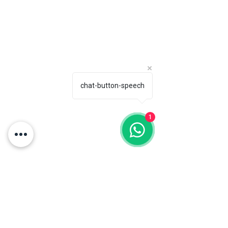
Horario de atención:
Contáctanos directamente:
Lun-Vie: 6 am-2 pm
comercial@naturalbox.co
Whatsapp: 316 529 1550.
Show Rooms:
Pelikano Bogotá: Torre
chat-button-speech
Sigma, Av. Cra 19 #95-20
Local 101, Chicó.
Pelikano Medellín: Cra.
43a #1sur-62, El Poblado.
Cita previa.
1
¿Tienes dudas? Contáctanos