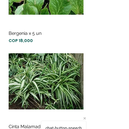
Bergenia x 5 un
Precio
COP 18,000
Cinta Malamadre x 5 un
chat-button-speech