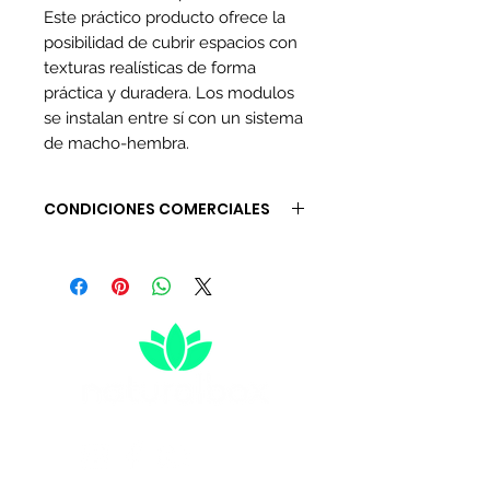
Este práctico producto ofrece la
posibilidad de cubrir espacios con
texturas realísticas de forma
práctica y duradera. Los modulos
se instalan entre sí con un sistema
de macho-hembra.
CONDICIONES COMERCIALES
Tiempo de entrega de 3 a 5 días
hábiles.
(No incluye sábados, domingos
ni festivos)
Algunos inventarios están
sujetos a verificación.
El precio de envío se discrimina
al finalizar la compra.
(Verifique ciudad y dirección)
Si tienes alguna inquietud,
comunicate con nosotros antes