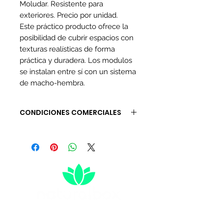
Moludar. Resistente para
exteriores. Precio por unidad.
Este práctico producto ofrece la
posibilidad de cubrir espacios con
texturas realísticas de forma
práctica y duradera. Los modulos
se instalan entre sí con un sistema
de macho-hembra.
CONDICIONES COMERCIALES
Tiempo de entrega de 3 a 5 días
hábiles.
(No incluye sábados, domingos
ni festivos)
Algunos inventarios están
sujetos a verificación.
El precio de envío se discrimina
al finalizar la compra.
(Verifique ciudad y dirección)