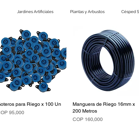
Jardines Artificiales
Plantas y Arbustos
Césped S
oteros para Riego x 100 Un
Vista rápida
Manguera de Riego 16mm x
Vista rápida
200 Metros
recio
OP 95,000
Precio
COP 160,000