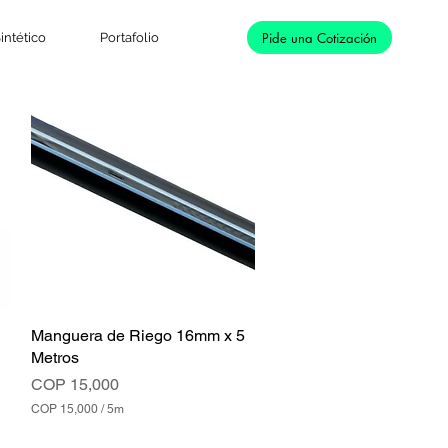
Pide una Cotización
intético
Portafolio
Manguera de Riego 16mm x 5
Vista rápida
Metros
Precio
COP 15,000
COP 15,000
/
5m
C
O