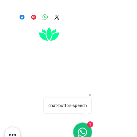
Horario de atención:
Contáctanos directamente:
Lun-Vie: 6 am-2 pm
comercial@naturalbox.co
chat-button-speech
Whatsapp: 316 529 1550.
Show Rooms:
Pelikano Bogotá: Torre
1
Sigma, Av. Cra 19 #95-20
Local 101, Chicó.
Pelikano Medellín: Cra.