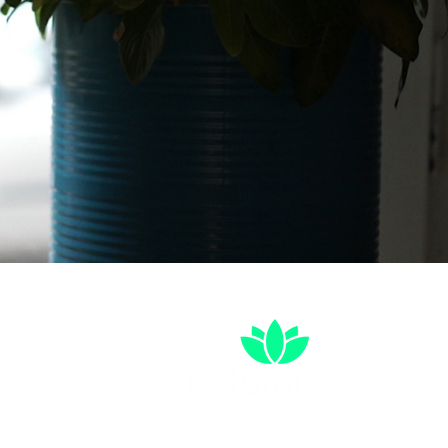
tención:
am-2 pm
16 529 1550.
:
otá: Torre Sigma, Av. Cra 19 #95-20
hicó.