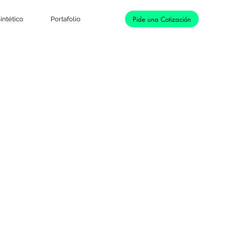
Pide una Cotización
intético
Portafolio