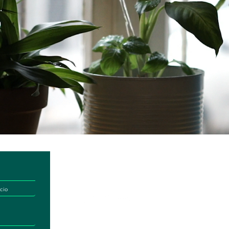
Contáctanos directamente:
Horario de a
comercial@naturalbox.co
Lun-Vie: 6 
Whatsapp: 3
Show Rooms
Pelikano Bog
Local 101, C