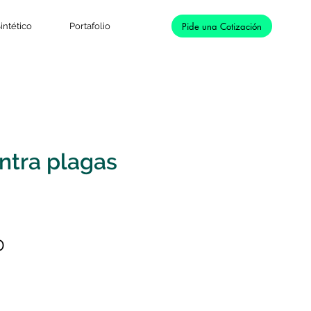
Pide una Cotización
intético
Portafolio
ntra plagas
Precio
0