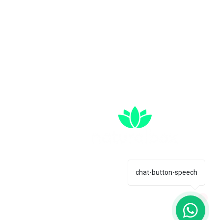
tención:
am-2 pm
16 529 1550.
:
otá: Torre Sigma, Av. Cra 19 #95-20
hicó.
ellín: Cra. 43a #1sur-62, El Poblado.
chat-button-speech
1
quier reproducción total o parcial.