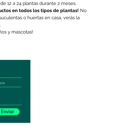
 de 12 a 24 plantas durante 2 meses.
uctos en todos los tipos de plantas!
No
, suculentas o huertas en casa, verás la
.
iños y mascotas!
Contáctanos directamente:
Horario de a
comercial@naturalbox.co
Lun-Vie: 6 
Whatsapp: 3
Show Rooms
Pelikano Bog
Local 101, C
Pelikano Med
Enviar
Cita previa.
son propiedad del trabajo desarrollado por nuestra empresa. Prohibida cual