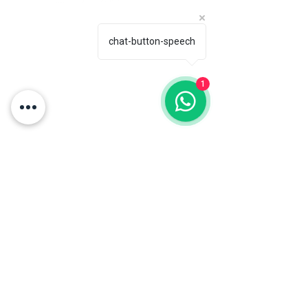
chat-button-speech
Horario de atención:
Contáctanos directamente:
Lun-Vie: 6 am-2 pm
comercial@naturalbox.co
1
Whatsapp: 316 529 1550.
Show Rooms:
Pelikano Bogotá: Torre
Sigma, Av. Cra 19 #95-20
Local 101, Chicó.
Pelikano Medellín: Cra.
43a #1sur-62, El Poblado.
Cita previa.
¿Tienes dudas? Contáctanos