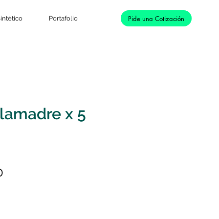
Pide una Cotización
intético
Portafolio
lamadre x 5
Precio
0