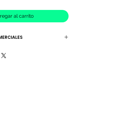
regar al carrito
MERCIALES
de 3 a 5 días hábiles.
s, domingos ni festivos)
 están sujetos a verificación.
e discrimina al finalizar la
y dirección)
inquietud, comunicate con
 comprar.
deben realizarse en un plazo
hábiles desde la entrega del
oductos deben estar en las
tregaron)