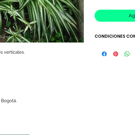
Ag
CONDICIONES CO
Tiempo de entrega 
s verticales.
(No incluye sábado
Algunos inventarios
El precio de envío s
compra.
(Verifique ciudad 
Si tienes alguna 
nosotros antes de
Las devoluciones 
 Bogotá.
máximo de 5 días 
producto. (Los pr
mismas que se en