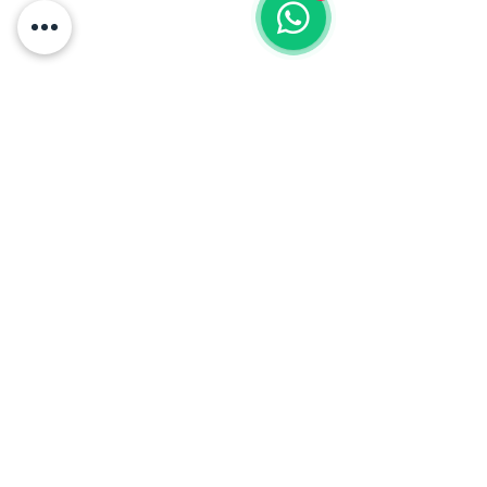
Pelikano Bogotá: Torre
Sigma, Av. Cra 19 #95-20
Local 101, Chicó.
Pelikano Medellín: Cra.
43a #1sur-62, El Poblado.
Cita previa.
¿Tienes dudas? Contáctanos