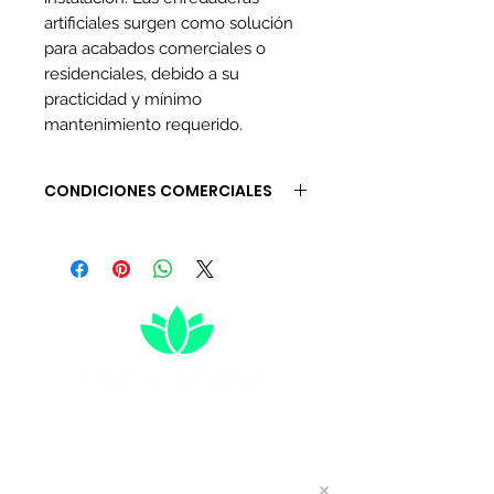
artificiales surgen como solución
para acabados comerciales o
residenciales, debido a su
practicidad y mínimo
mantenimiento requerido.
CONDICIONES COMERCIALES
Tiempo de entrega de 3 a 5 días
hábiles.
(No incluye sábados, domingos
ni festivos)
Algunos inventarios están
sujetos a verificación.
El precio de envío se discrimina
al finalizar la compra.
(Verifique ciudad y dirección)
Si tienes alguna inquietud,
comunicate con nosotros antes
de comprar.