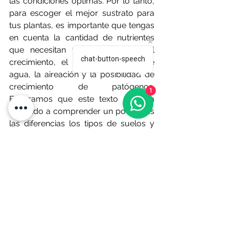
las condiciones óptimas. Por lo tanto, 
para escoger el mejor sustrato para 
tus plantas, es importante que tengas 
en cuenta la cantidad de nutrientes 
que necesitan tus plantas para el 
chat-button-speech
crecimiento, el pH, la retención de 
agua, la aireación y la posibilidad de 
crecimiento de patógenos. 
1
Esperamos que este texto te haya 
ayudado a comprender un poco más 
las diferencias los tipos de suelos y 
componentes que pueden ayudar al 
crecimiento de tus plantas. 