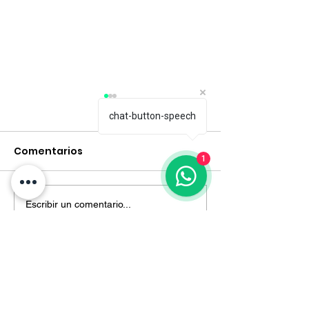
chat-button-speech
Comentarios
1
Escribir un comentario...
Fotosíntesis: Todo lo
¿Cuáles son l
que necesitas saber
plagas y
enfermedade
pueden afecta
plantas?