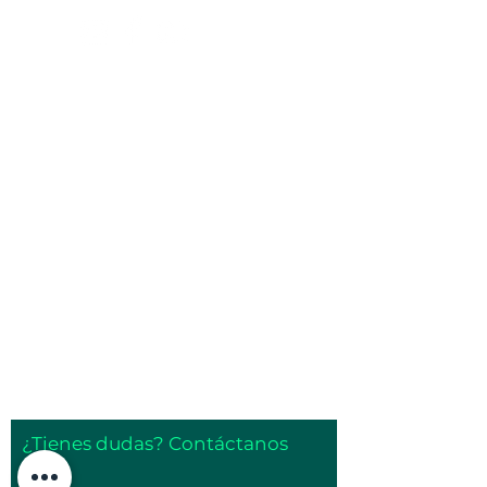
Horario de atención:
Contáctanos directamente:
Lun-Vie: 6 am-2 pm
comercial@naturalbox.co
Whatsapp: 316 529 1550.
Show Rooms:
Pelikano Bogotá: Torre
Sigma, Av. Cra 19 #95-20
Local 101, Chicó.
Pelikano Medellín: Cra.
43a #1sur-62, El Poblado.
Cita previa.
¿Tienes dudas? Contáctanos